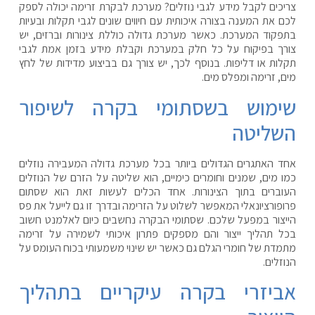
צריכים לקבל מידע לגבי נוזלים? מערכת לבקרת זרימה יכולה לספק
לכם את המענה בצורה איכותית עם חיווים שונים לגבי תקלות ובעיות
בתפקוד המערכת. כאשר מערכת גדולה כוללת צינורות וברזים, יש
צורך בפיקוח על כל חלק במערכת וקבלת מידע בזמן אמת לגבי
תקלות או דליפות. בנוסף לכך, יש צורך גם בביצוע מדידות של לחץ
מים, זרימה ומפלס מים.
שימוש בשסתומי בקרה לשיפור
השליטה
אחד האתגרים הגדולים ביותר בכל מערכת גדולה המעבירה נוזלים
כמו מים, שמנים וחומרים כימיים, הוא שליטה על הזרם של הנוזלים
העוברים בתוך הצינורות. אחד הכלים לעשות זאת הוא שסתום
פרופורציונאלי המאפשר לשלוט על הזרימה ובדרך זו גם לייעל את פס
הייצור במפעל שלכם. שסתומי הבקרה נחשבים כיום לאלמנט חשוב
בכל תהליך ייצור והם מספקים פתרון איכותי לשמירה על זרימה
מתמדת של חומרי הגלם גם כאשר יש שינוי משמעותי בכוח העומס על
הנוזלים.
אביזרי בקרה עיקריים בתהליך