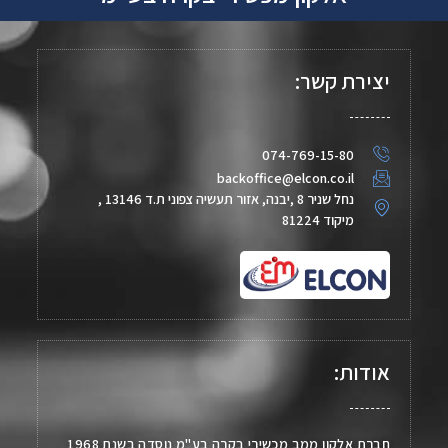
יצירת קשר:
074-769-15-80
backoffice@elcon.co.il
נחל שניר 8 ,יבנה, אזור תעשיה צפוני ת.ד 13146 ,
מיקוד 81224
אודות:
חברת אלקון ממב מכשירי בקרה בע"מ נוסדה בשנת 1968