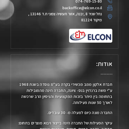
074-769-15-80
backoffice@elcon.co.il
נחל שניר 8 ,יבנה, אזור תעשיה צפוני ת.ד 13146 ,
מיקוד 81224
אודות:
חברת אלקון ממב מכשירי בקרה בע"מ נוסדה בשנת 1968
ע"י משה ברנדוין בנס- ציונה, החברה הינה מהמובילות
בתחומה בין היתר בזכות המקצועיות והניסיון הרב שרכשה
לאורך 50 שנות פעילותה.
החברה מונה כיום למעלה מ- 30 עובדים.
עיקר הפעילות של החברה הינה בייצור ויבוא מוצרים בתחום:
מדידה, בקרה, רישום, חימום, מערכות וברזים.