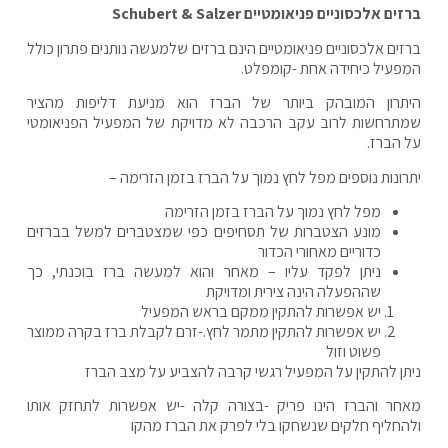
ברזים אלכסוניים פניאומטיים Schubert & Salzer
ברזים אלכסוניים פניאומטיים הינם ברזים שלמעשה נותנים פתרון כולל
המפעיל כיחידה אחת -קומפלט.
היתרון המובהק ביותר של הברז הוא מניעת דליפות מהציר
שמתרחשות לרוב עקב הרכבה לא מדויקת של המפעיל הפניאומטי
על הברז.
יתרונות נוספים מפל לחץ נמוך על הברז בזמן הזרימה –
מפל לחץ נמוך על הברז בזמן הזרימה
מונע הצטברות של תסחיפים כפי שמצטברים למשל בברזים
כדוריים מאחורי הכדור
ניתן לפקד עליו – מאחר והוא למעשה ברז בוכנתי, כך
שההפעלה הינה צירית ומדויקת
יש אפשרות להתקין ממקם בראש המפעיל
יש אפשרות להתקין מתמר לחץ.-זרם לקבלת ברז בקרה ממוצר
פשוט וזול
ניתן להתקין על המפעיל רגשי קרבה להצביע על מצב הברז
מאחר והברז הינו פריק -בצורה קלה -יש אפשרות לתחזק אותו
ולהחליף חלקים שנשחקו בלי לפרק את הברז מהקו