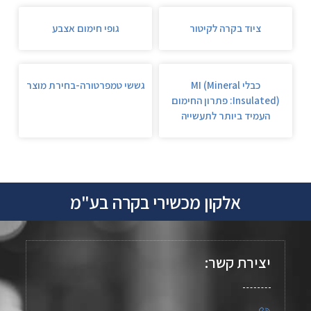
ציוד בקרה לקיטור
גופי חימום אצבע
כבלי MI (Mineral
גששי טמפרטורה-בחירת מוצר
Insulated): פתרון החימום
העמיד ביותר לתעשייה
אלקון מכשירי בקרה בע"מ
יצירת קשר: