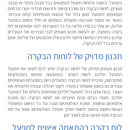
במפעל. בשונה מלוחות חשמל הנמצאים בכל מבנה ציבורי או מבנה
מגורים, לוחות הבקרה הם מורכבים יותר ודורשים תהליכי ייצור הנדסיים
מותאמים לתפעול מגוון גדול של מכונות תעשייתיות קלות וכבדות.
כאשר יש מספר מערכות הפועלת במתחם או חלל מסוים במפעל
שלכם, יש צורך בבקרה מלאה על כל המערכות. לפני שמתקינים לוח
בקרה במפעל, יש לעשות תכנון מעמיק לגבי הצרכים של העובדים
שלכם בתהליכי הפיתוח והייצור ולהבין אילו אלמנטים של שליטה אתם
צריכים בכל לוח הבקרה.
תכנון מדויק של לוחות הבקרה
תכנון מעמיק ומדויק של לוחות הבקרה יסייע לכם לשפר את תפעול
המפעל שלכם לטווח הארוך. באמצעות שימוש בטכנולוגיות
מתקדמות, מרבית לוחות הבקרה הפועלים היום במפעלים תעשייתיים
עובדים גם באופן אוטומטי במטרה לקצר תהליכי עבודה ולהפחית את
הצורך בכוח אדם גדול לתפעול חללים ומתחמים גדולים של המפעל
שלכם. חומרי הגלם מהם מייצרים את לוחות הבקרה הם מתכת
אלומיניום ונחושת. מתכת האלומיניום מגנה על כל החיווט החשמלי
העשוי נחושת ונחשב לחומר מוליך מעולה. האלומיניום שומר על לוח
הבקרה מפני פגיעה ונזק לאורך זמן.
לוח בקרה בהתאמה אישית למפעל