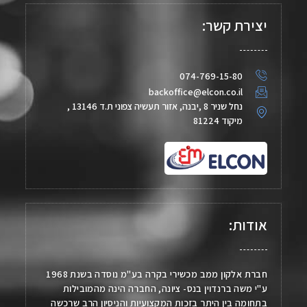
יצירת קשר:
074-769-15-80
backoffice@elcon.co.il
נחל שניר 8 ,יבנה, אזור תעשיה צפוני ת.ד 13146 ,
מיקוד 81224
אודות:
חברת אלקון ממב מכשירי בקרה בע"מ נוסדה בשנת 1968
ע"י משה ברנדוין בנס- ציונה, החברה הינה מהמובילות
בתחומה בין היתר בזכות המקצועיות והניסיון הרב שרכשה