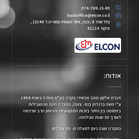
074-769-15-80
backoffice@elcon.co.il
נחל שניר 8 ,יבנה, אזור תעשיה צפוני ת.ד 13146 ,
מיקוד 81224
אודות:
חברת אלקון ממב מכשירי בקרה בע"מ נוסדה בשנת 1968
ע"י משה ברנדוין בנס- ציונה, החברה הינה מהמובילות
בתחומה בין היתר בזכות המקצועיות והניסיון הרב שרכשה
לאורך 50 שנות פעילותה.
החברה מונה כיום למעלה מ- 30 עובדים.