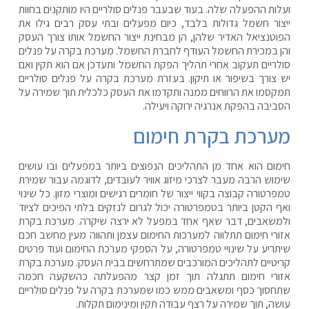
ועלות ההפעלה שלה. בעוד שבעבר פנלים סולריים היו מותקנים בחוות
ייצור חשמל גדולות בלבד, כיום מפעלים ובתי עסק רבים גילו את
הפוטנציאל האדיר שלהן, הן מבחינת ייצור החשמל אותו צורך העסק
והן במכירת החשמל העודף לחברת החשמל. מערכת בקרה על פנלים
סולריים תעקוב אחרי תהליך הפקת החשמל ותעדכן אם הוא תקין ואם
יש צורך בשיפור או תיקון. בעזרת מערכת בקרה על פנלים סולריים
תמקסמו את הרווחים ממנה ותקדמו את העסק כלכלית תוך שמירה על
הסביבה בהפקת אנרגיה ירוקה ויעילה.
מערכת בקרת חימום
חימום הוא אחד מן התהליכים הנפוצים ביותר במפעלים ובו עושים
שימוש הרבה מעבר לצרכי מיזוג אוויר לעובדים, לדוגמה עבור שמירת
טמפרטורה קבוצה בקווי ייצור של חומרים רגישים ומוצרי מזון. כל שינוי
ואף הקטן ביותר בטמפרטורה יכול לגרום לנזקים בלתי הפיכים לציוד
ולמשאבים, דבר שאף אחד במפעל לא ירצה שיקרה. מערכת בקרת
אזורי חימום תתלווה למערכות החימום עצמן ותהווה מעין מחשב חכם
שיתריע על שינויי טמפרטורה, על הספקי מערכת החימום ועוד פרטים
קריטיים לתהליכים המורכבים שמתרחשים בבית העסק. מערכת בקרת
אזורי חימום תתגלה תוך זמן קצר מהפעלתה כהשקעה חכמה
שתחסוך כסף ומשאבים ממש כמו שמערכת בקרה על פנלים סולריים
עושה, תוך שמירה על רצף עבודה תקין ומינימום תקלות.