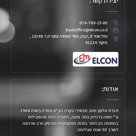
יצירת קשר:
074-769-15-80
backoffice@elcon.co.il
נחל שניר 8 ,יבנה, אזור תעשיה צפוני ת.ד 13146 ,
מיקוד 81224
אודות:
חברת אלקון ממב מכשירי בקרה בע"מ נוסדה בשנת 1968
ע"י משה ברנדוין בנס- ציונה, החברה הינה מהמובילות
בתחומה בין היתר בזכות המקצועיות והניסיון הרב שרכשה
לאורך 50 שנות פעילותה.