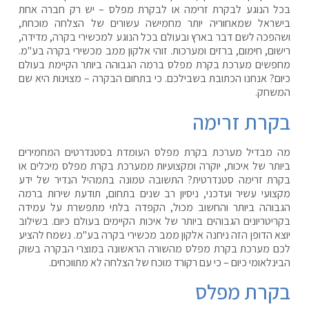
בכל הנוגע לבקרת זרימה או לבקרת מפלס – יש רק חברה אחת
בישראל שמאחוריה יותר מחמישה עשורים של הצלחה מוכחת,
ושהפכה לשם דבר בארץ ובעולם בכל הנוגע למכשירי בקרה, מדידה,
רישום, חימום, ברזים ומערכות. זוהי אלקון ממב מכשירי בקרה בע"מ.
מחפשים מערכת בקרת מפלס ברמה הגבוהה ביותר הקיימת בעולם
כיום? אנחנו הכתובת בשבילכם. כי בתחום הבקרה – מצוינות היא שם
המשחק.
בקרת זרימה
מה מבדיל מערכת בקרת מפלס העומדת בסטנדרטים המחמירים
ביותר של איכות, יוקרה ומקצועיות ממערכת בקרת מפלס מיכלים או
בקרת זרימה סטנדרטית? התשובה טמונה בתמהיל הנדיר של ידע
מקצועי עשיר ועדכני, ניסיון רב שנים בתחום, תודעת שירות ברמה
הגבוהה ביותר והחשוב מכול, הקפדה בלתי מתפשרת על עמידה
בקריטריונים הגבוהים ביותר של איכות הקיימים בעולם כיום. בשילוב
יוצא הדופן הזה ניחנה אלקון ממב מכשירי בקרה בע"מ. נשמח להציע
לכם מערכת בקרת מפלס מהשורה הראשונה במוצרי הבקרה בשוק
הבינלאומי כיום – כי עם רקורד מוכח של הצלחה לא מתווכחים.
בקרת מפלס