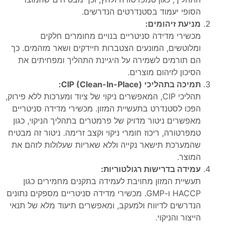
הסופי יעמוד בסטנדרטים הנדרשים.
מניעת זיהומים:
מכשירי מדידה סניטריים בנויים מחומרים חלקים
ומלוטשים, המונעים הצטברות חיידקים ושאר מזהמים. כך
הם תורמים לשמירה על היגיינת התהליך ומפחיתים את
הסיכון לזיהום מוצרים.
תמיכה בתהליכי CIP (Clean-In-Place):
תהליכי CIP, המאפשרים ניקוי של ציוד ומערכות ללא פירוק,
הפכו לסטנדרט בתעשיית המזון. מכשירי מדידה סניטריים
מאפשרים ניטור מדויק של פרמטרים בתהליך הניקוי, כגון
טמפרטורה, ריכוז חומרי ניקוי וקצב זרימה. ניטור זה מבטיח
שהמערכת תישאר נקייה וללא שאריות שעלולות לזהם את
המוצר.
עמידה בדרישות רגולטוריות:
תעשיית המזון מחויבת לעמידה בתקנים מחמירים כגון
HACCP ו-GMP. מכשירי מדידה סניטריים מספקים נתונים
הנדרשים לדיווח ולמעקב, ומאפשרים תיעוד מלא של תנאי
הייצור והניקוי.