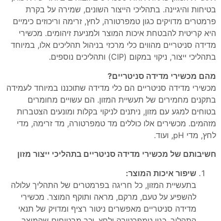
בטיחות והיגיינה. בתהליכי הייצור השונים, שמירה על בקרת
פרמטרים מדויקים כגון טמפרטורה, לחץ, זרימה וריכוזים כימיים
היא קריטית להבטחת איכות המוצר ולמניעת זיהומים. מכשירי
מדידה סניטריים מהווים כלי מרכזי בניהול תהליכים אלו, במיוחד
בתהליכי ייצור, ניקוי במקום (CIP) ותהליכים נוספים.
מהם מכשירי מדידה סניטריים?
מכשירי מדידה סניטריים הם כלי מדידה שתוכננו במיוחד לעמידה
בתקנים מחמירים של תעשיית המזון. הם עשויים מחומרים
בטוחים למגע עם מזון, ניתנים לניקוי בקלות ומונעים הצטברות
מזהמים. מכשירים אלו כוללים מד טמפרטורה, מד זרימה, מדי
לחץ, מדי pH, ועוד.
חשיבותם של מכשירי מדידה סניטריים בתהליכי ייצור מזון
שיפור איכות המוצר:
בתעשיית המזון, כל חריגה בפרמטרים של התהליך עלולה
להשפיע על טעם, מרקם, מראה ותוקף המוצר. מכשירי
מדידה סניטריים מאפשרים ניטור רציף ומדויק של תנאי
התהליך, כגון טמפרטורה ולחץ, וכך מבטיחים שהמוצר