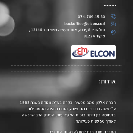
074-769-15-80
backoffice@elcon.co.il
נחל שניר 8 ,יבנה, אזור תעשיה צפוני ת.ד 13146 ,
מיקוד 81224
אודות:
חברת אלקון ממב מכשירי בקרה בע"מ נוסדה בשנת 1968
ע"י משה ברנדוין בנס- ציונה, החברה הינה מהמובילות
בתחומה בין היתר בזכות המקצועיות והניסיון הרב שרכשה
לאורך 50 שנות פעילותה.
החברה מונה כיום למעלה מ- 30 עובדים.