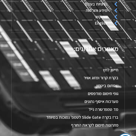
נציגויות בעולם
מידע והורדות
צור קשר
English
מאמרים אחרונים:
חיישן לחץ
בקרת קרור ומזוג אוויר
שסתום ביטחון
גופי חימום מודפסים
מערכות איסוף נתונים
מד טמפרטורה נייד
ברז בקרה Slide Gate לטמפ' נמוכות במיוחד
פתרונות חימום לקראת החורף