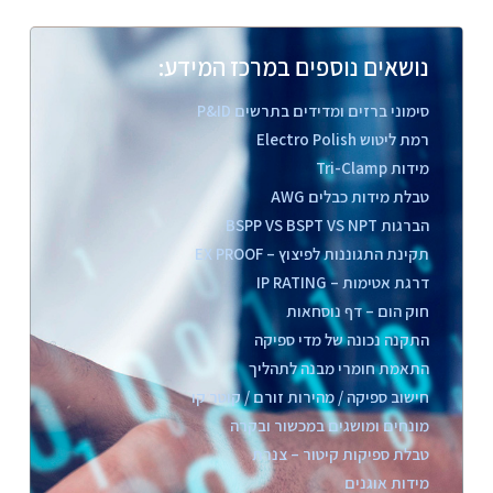
נושאים נוספים במרכז המידע:
סימוני ברזים ומדידים בתרשים P&ID
רמת ליטוש Electro Polish
מידות Tri-Clamp
טבלת מידות כבלים AWG
הברגות BSPP VS BSPT VS NPT
תקינת התגוננות לפיצוץ – EX PROOF
דרגת אטימות – IP RATING
חוק הום – דף נוסחאות
התקנה נכונה של מדי ספיקה
התאמת חומרי מבנה לתהליך
חישוב ספיקה / מהירות זורם / קוטר קו
מונחים ומושגים במכשור ובקרה
טבלת ספיקות קיטור – צנרת
מידות אוגנים