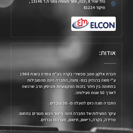
נחל שניר 8 ,יבנה, אזור תעשיה צפוני ת.ד 13146 ,
מיקוד 81224
אודות:
חברת אלקון ממב מכשירי בקרה בע"מ נוסדה בשנת 1968
ע"י משה ברנדוין בנס- ציונה, החברה הינה מהמובילות
בתחומה בין היתר בזכות המקצועיות והניסיון הרב שרכשה
לאורך 50 שנות פעילותה.
החברה מונה כיום למעלה מ- 30 עובדים.
עיקר הפעילות של החברה הינה בייצור ויבוא מוצרים בתחום:
מדידה, בקרה, רישום, חימום, מערכות וברזים.