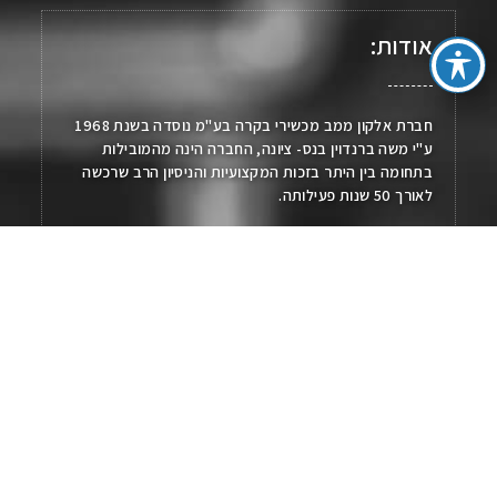
אודות:
חברת אלקון ממב מכשירי בקרה בע"מ נוסדה בשנת 1968
ע"י משה ברנדוין בנס- ציונה, החברה הינה מהמובילות
בתחומה בין היתר בזכות המקצועיות והניסיון הרב שרכשה
לאורך 50 שנות פעילותה.
החברה מונה כיום למעלה מ- 30 עובדים.
עיקר הפעילות של החברה הינה בייצור ויבוא מוצרים בתחום:
מדידה, בקרה, רישום, חימום, מערכות וברזים.
נווט באתר:
עמוד הבית