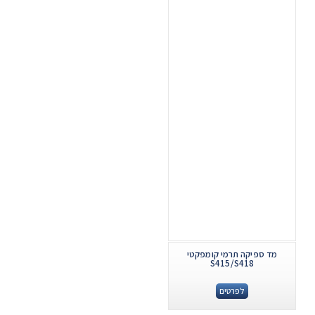
מד ספיקה תרמי קומפקטי
S415/S418
לפרטים