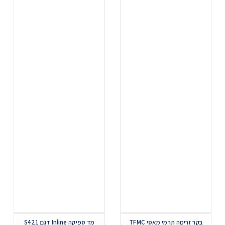
...
...
בקר זרימה תרמי מאסי TFMC
מד ספיקה Inline דגם S421