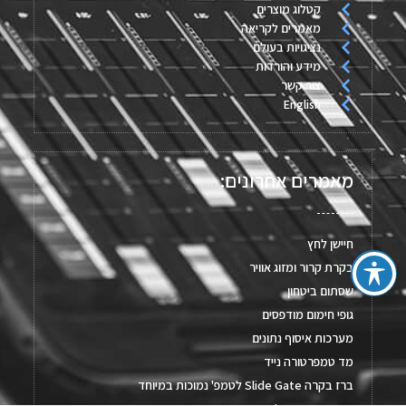
קטלוג מוצרים
מאמרים לקריאה
נציגויות בעולם
מידע והורדות
צור קשר
English
מאמרים אחרונים:
חיישן לחץ
בקרת קרור ומזוג אוויר
שסתום ביטחון
גופי חימום מודפסים
מערכות איסוף נתונים
מד טמפרטורה נייד
ברז בקרה Slide Gate לטמפ' נמוכות במיוחד