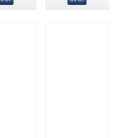
.
.
...
...