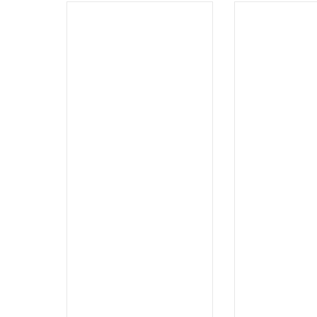
.
.
...
...