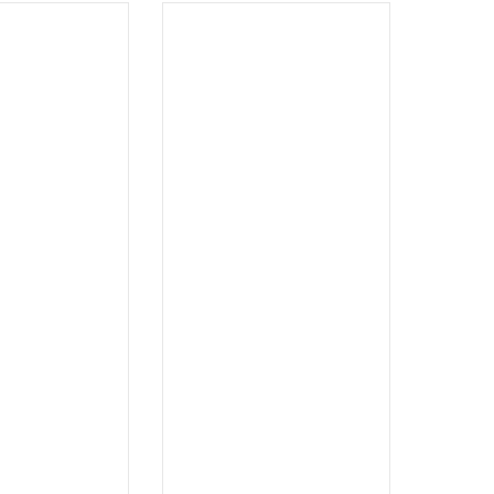
.
.
...
...