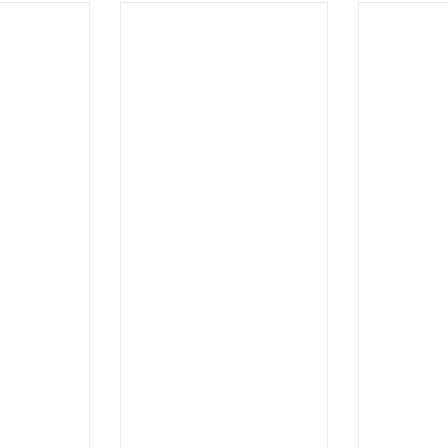
.
...