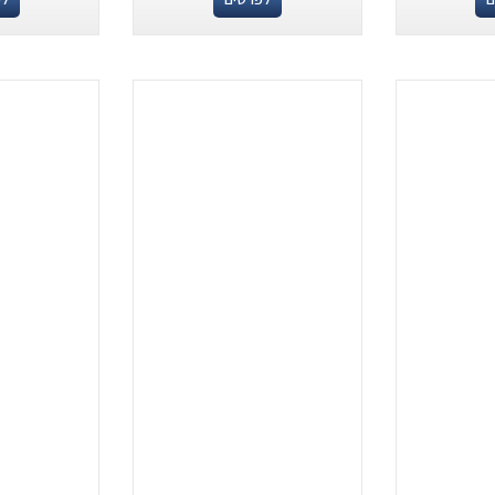
.
...