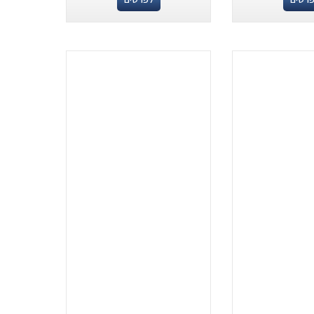
.
.
...
...