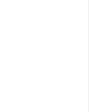
...
...