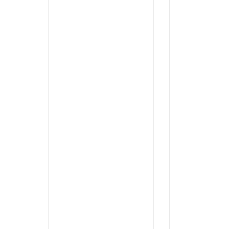
...
...