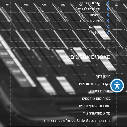
קטלוג מוצרים
מאמרים לקריאה
נציגויות בעולם
מידע והורדות
צור קשר
English
מאמרים אחרונים:
חיישן לחץ
בקרת קרור ומזוג אוויר
שסתום ביטחון
גופי חימום מודפסים
מערכות איסוף נתונים
מד טמפרטורה נייד
ברז בקרה Slide Gate לטמפ' נמוכות במיוחד