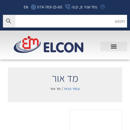
נחל שניר 8, יבנה
074-769-15-80
EN
מד אור
עמוד הבית
/ מד אור
.