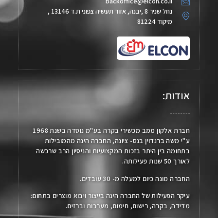
backoffice@elcon.co.il
נחל שניר 8 ,יבנה, אזור תעשיה צפוני ת.ד 13146 ,
מיקוד 81224
אודות:
חברת אלקון ממב מכשירי בקרה בע"מ נוסדה בשנת 1968
ע"י משה ברנדוין בנס- ציונה, החברה הינה מהמובילות
בתחומה בין היתר בזכות המקצועיות והניסיון הרב שרכשה
לאורך 50 שנות פעילותה.
החברה מונה כיום למעלה מ- 30 עובדים.
עיקר הפעילות של החברה הינה בייצור ויבוא מוצרים בתחום:
מדידה, בקרה, רישום, חימום, מערכות וברזים.