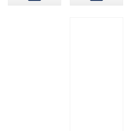
.
...