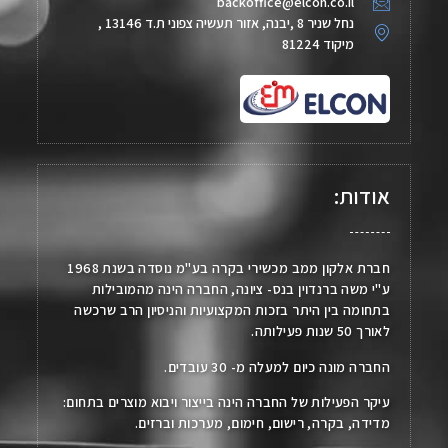
backoffice@elcon.co.il
נחל שניר 8 ,יבנה, אזור תעשיה צפוני ת.ד 13146 ,
מיקוד 81224
אודות:
חברת אלקון ממב מכשירי בקרה בע"מ נוסדה בשנת 1968
ע"י משה ברנדוין בנס- ציונה, החברה הינה מהמובילות
בתחומה בין היתר בזכות המקצועיות והניסיון הרב שרכשה
לאורך 50 שנות פעילותה.
החברה מונה כיום למעלה מ- 30 עובדים.
עיקר הפעילות של החברה הינה בייצור ויבוא מוצרים בתחום:
מדידה, בקרה, רישום, חימום, מערכות וברזים.