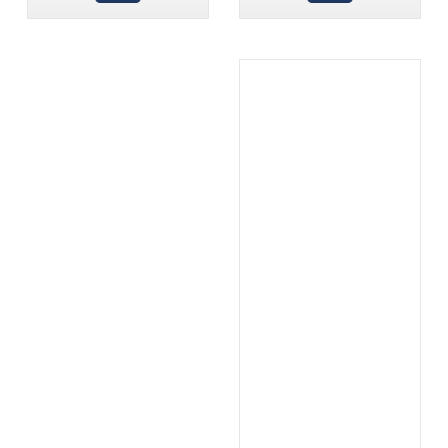
.
...