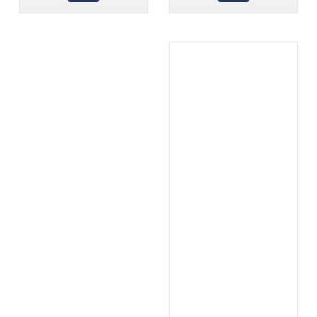
.
...