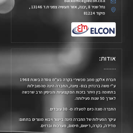
backoffice@elcon.co.il
נחל שניר 8 ,יבנה, אזור תעשיה צפוני ת.ד 13146 ,
מיקוד 81224
אודות:
חברת אלקון ממב מכשירי בקרה בע"מ נוסדה בשנת 1968
ע"י משה ברנדוין בנס- ציונה, החברה הינה מהמובילות
בתחומה בין היתר בזכות המקצועיות והניסיון הרב שרכשה
לאורך 50 שנות פעילותה.
החברה מונה כיום למעלה מ- 30 עובדים.
עיקר הפעילות של החברה הינה בייצור ויבוא מוצרים בתחום:
מדידה, בקרה, רישום, חימום, מערכות וברזים.