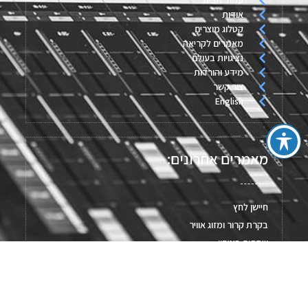
עמוד הבית
אודות
קטלוג מוצרים
מאמרים לקריאה
נציגויות בעולם
מידע והורדות
צור קשר
English
מאמרים אחרונים:
חיישן לחץ
בקרת קרור ומזוג אוויר
שסתום ביטחון
גופי חימום מודפסים
מערכות איסוף נתונים
מד טמפרטורה נייד