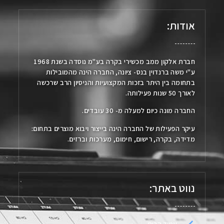
אודות:
חברת אלקון ממב מכשירי בקרה בע"מ נוסדה בשנת 1968
ע"י משה ברנדוין בנס- ציונה, החברה הינה מהמובילות
בתחומה בין היתר בזכות המקצועיות והניסיון הרב שרכשה
לאורך 50 שנות פעילותה.
החברה מונה כיום למעלה מ- 30 עובדים.
עיקר הפעילות של החברה הינה בייצור ויבוא מוצרים בתחום:
מדידה, בקרה, רישום, חימום, מערכות וברזים.
נווט באתר: