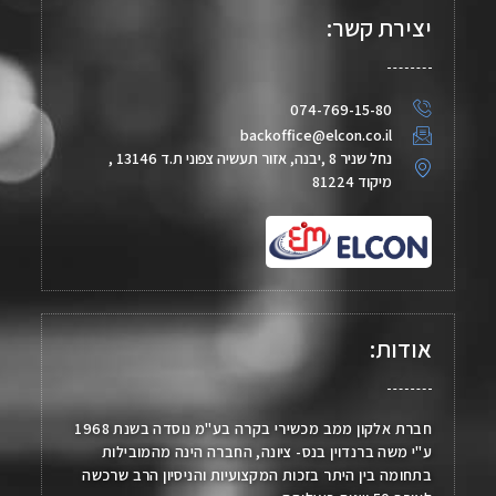
יצירת קשר:
074-769-15-80
backoffice@elcon.co.il
נחל שניר 8 ,יבנה, אזור תעשיה צפוני ת.ד 13146 ,
מיקוד 81224
אודות:
חברת אלקון ממב מכשירי בקרה בע"מ נוסדה בשנת 1968
ע"י משה ברנדוין בנס- ציונה, החברה הינה מהמובילות
בתחומה בין היתר בזכות המקצועיות והניסיון הרב שרכשה