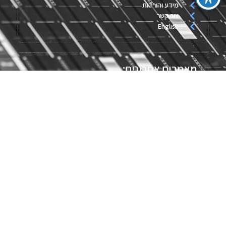
מידע והורדות
צור קשר
English
מאמרים אחרונים:
חיישן לחץ
בקרת קרור ומזוג אוויר
שסתום ביטחון
גופי חימום מודפסים
מערכות איסוף נתונים
מד טמפרטורה נייד
ברז בקרה Slide Gate לטמפ' נמוכות במיוחד
פתרונות חימום לקראת החורף
לעמוד המלא [...]