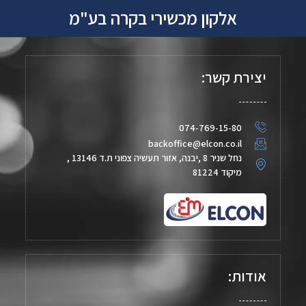
אלקון מכשירי בקרה בע"מ
יצירת קשר:
074-769-15-80
backoffice@elcon.co.il
נחל שניר 8 ,יבנה, אזור תעשיה צפוני ת.ד 13146 ,
מיקוד 81224
אודות: