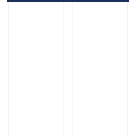
.
.
...
...