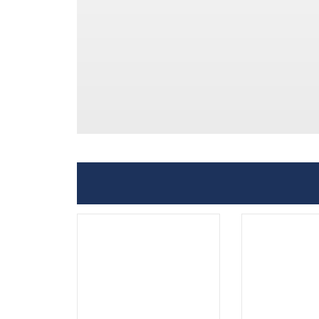
.
.
...
...