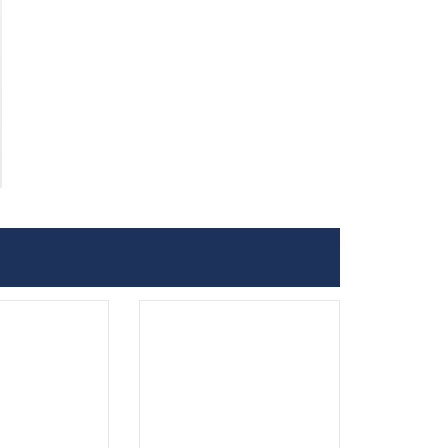
.
.
...
...