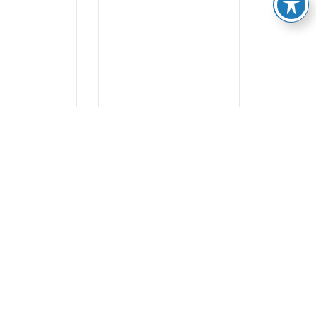
מד לחץ מכני הפרשי
משדר לחץ ה
(DP) ללחץ נמוך דגם
DMD
MCD7
לפרטי
לפרטים