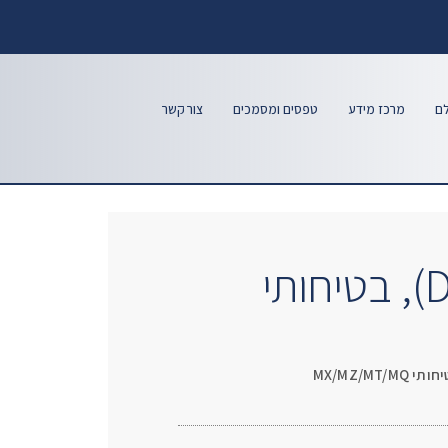
לם
מרכז מידע
טפסים ומסמכים
צור קשר
מד לחץ מכני הפרשי (DP), בטיחותי