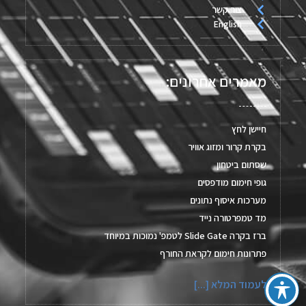
צור קשר
English
מאמרים אחרונים:
חיישן לחץ
בקרת קרור ומזוג אוויר
שסתום ביטחון
גופי חימום מודפסים
מערכות איסוף נתונים
מד טמפרטורה נייד
ברז בקרה Slide Gate לטמפ' נמוכות במיוחד
פתרונות חימום לקראת החורף
לעמוד המלא [...]