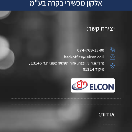
אלקון מכשירי בקרה בע"מ
יצירת קשר:
074-769-15-80
backoffice@elcon.co.il
נחל שניר 8 ,יבנה, אזור תעשיה צפוני ת.ד 13146 ,
מיקוד 81224
אודות: