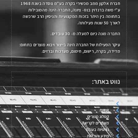
חברת אלקון ממב מכשירי בקרה בע"מ נוסדה בשנת 1968
ע"י משה ברנדוין בנס- ציונה, החברה הינה מהמובילות
בתחומה בין היתר בזכות המקצועיות והניסיון הרב שרכשה
לאורך 50 שנות פעילותה.
החברה מונה כיום למעלה מ- 30 עובדים.
עיקר הפעילות של החברה הינה בייצור ויבוא מוצרים בתחום:
מדידה, בקרה, רישום, חימום, מערכות וברזים.
נווט באתר:
עמוד הבית
אודות
קטלוג מוצרים
מאמרים לקריאה
נציגויות בעולם
מידע והורדות