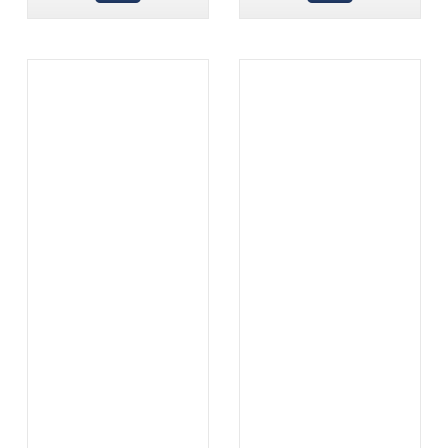
.
.
...
...