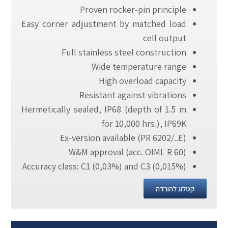
Proven rocker-pin principle
Easy corner adjustment by matched load
cell output
Full stainless steel construction
Wide temperature range
High overload capacity
Resistant against vibrations
Hermetically sealed, IP68 (depth of 1.5 m
for 10,000 hrs.), IP69K
Ex-version available (PR 6202/..E)
W&M approval (acc. OIML R 60)
Accuracy class: C1 (0,03%) and C3 (0,015%)
קטלוג להורדה