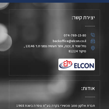
יצירת קשר:
074-769-15-80
backoffice@elcon.co.il
נחל שניר 8 ,יבנה, אזור תעשיה צפוני ת.ד 13146 ,
מיקוד 81224
אודות:
חברת אלקון ממב מכשירי בקרה בע"מ נוסדה בשנת 1968