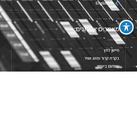
English
מאמרים אחרונים:
חיישן לחץ
בקרת קרור ומזוג אוויר
שסתום ביטחון
גופי חימום מודפסים
מערכות איסוף נתונים
מד טמפרטורה נייד
ברז בקרה Slide Gate לטמפ' נמוכות במיוחד
פתרונות חימום לקראת החורף
לעמוד המלא [...]