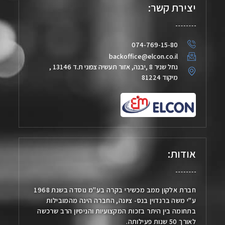
יצירת קשר:
074-769-15-80
backoffice@elcon.co.il
נחל שניר 8 ,יבנה, אזור תעשיה צפוני ת.ד 13146 ,
מיקוד 81224
אודות:
חברת אלקון ממב מכשירי בקרה בע"מ נוסדה בשנת 1968
ע"י משה ברנדוין בנס- ציונה, החברה הינה מהמובילות
בתחומה בין היתר בזכות המקצועיות והניסיון הרב שרכשה
לאורך 50 שנות פעילותה.