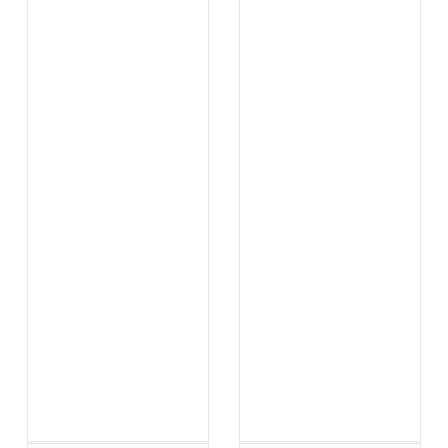
...
...