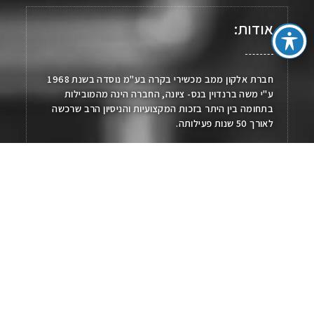
אודות:
חברת אלקון ממב מכשירי בקרה בע"מ נוסדה בשנת 1968
ע"י משה ברנדוין בנס- ציונה, החברה הינה מהמובילות
בתחומה בין היתר בזכות המקצועיות והניסיון הרב שרכשה
לאורך 50 שנות פעילותה.
החברה מונה כיום למעלה מ- 30 עובדים.
עיקר הפעילות של החברה הינה בייצור ויבוא מוצרים בתחום:
מדידה, בקרה, רישום, חימום, מערכות וברזים.
נווט באתר:
עמוד הבית