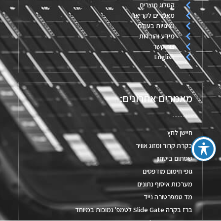
קטלוג מוצרים
מאמרים לקריאה
נציגויות בעולם
מידע והורדות
צור קשר
English
מאמרים אחרונים:
חיישן לחץ
בקרת קרור ומזוג אוויר
שסתום ביטחון
גופי חימום מודפסים
מערכות איסוף נתונים
מד טמפרטורה נייד
ברז בקרה Slide Gate לטמפ' נמוכות במיוחד