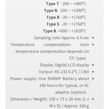
Type T
-200 ~ +400°C
Type N
-200 ~ +1300°C
Type R
-20 ~ +1768°C
Type S
-20 ~ +1768°C
Type B
+600 ~ +1820°C
Sampling rate: Approx. 0.4 sec
Temperature compensation: Auto
temperature compensation depends on
T/C types
Display: Digital LCD display
Output: RS-232 0.1°C / 1 Bit
Power supply: One 9V006P Battery about
180 hours for typical, or AC
adaptor (option)
Dimension / Weight: 150 x 75 x 28 mm (L x
W x D) / Approx. 160 g