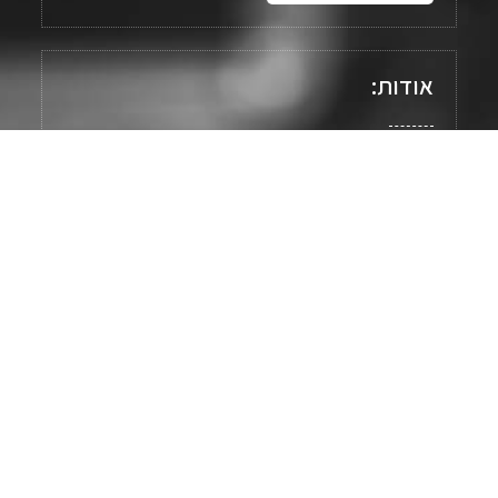
אודות:
חברת אלקון ממב מכשירי בקרה בע"מ נוסדה בשנת 1968
ע"י משה ברנדוין בנס- ציונה, החברה הינה מהמובילות
בתחומה בין היתר בזכות המקצועיות והניסיון הרב שרכשה
לאורך 50 שנות פעילותה.
החברה מונה כיום למעלה מ- 30 עובדים.
עיקר הפעילות של החברה הינה בייצור ויבוא מוצרים בתחום:
מדידה, בקרה, רישום, חימום, מערכות וברזים.
נווט באתר: