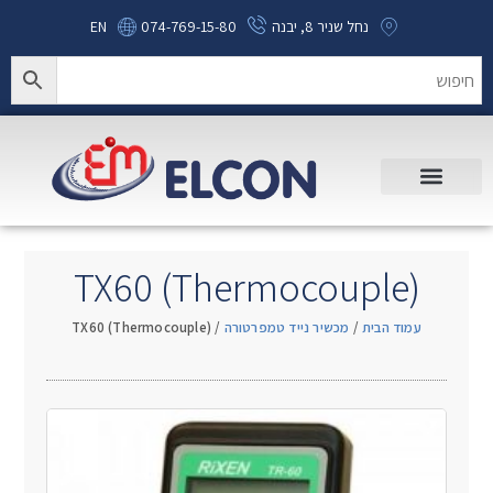
נחל שניר 8, יבנה
074-769-15-80
EN
TX60 (Thermocouple)
עמוד הבית
/
מכשיר נייד טמפרטורה
/ TX60 (Thermocouple)