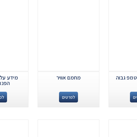
טמפ גבוה
מחמם אוויר
מידע על 
הפנא
ם
לפרטים
לפ
.