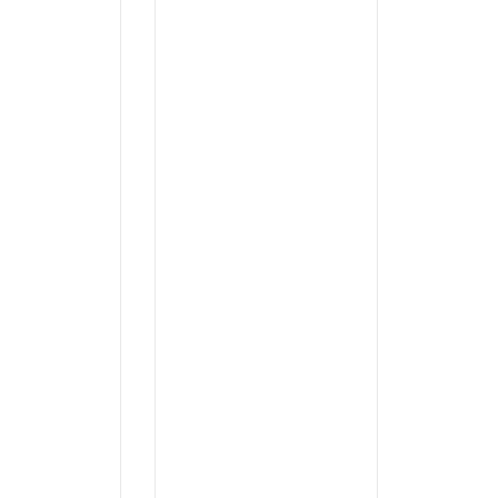
...
...