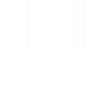
...
...