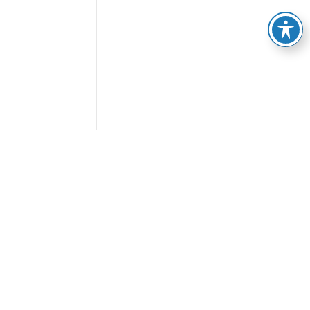
...
...