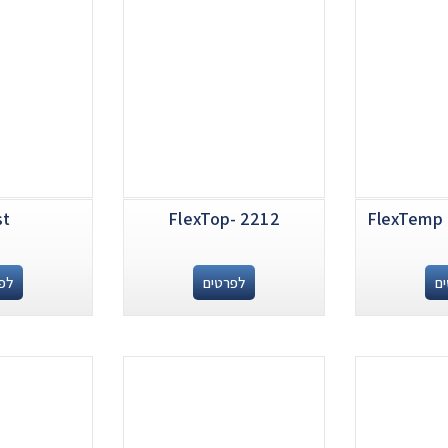
st
FlexTop- 2212
FlexTemp 
ם
לפרטים
לפ
.