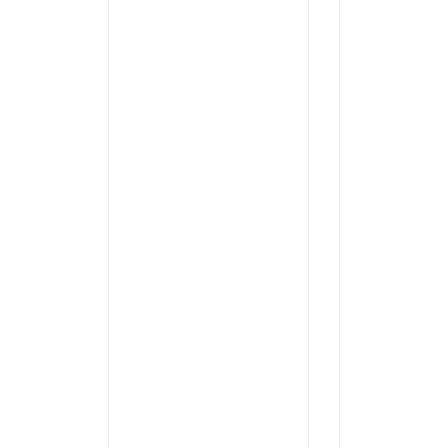
...
...