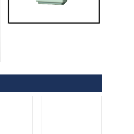
.
.
...
...