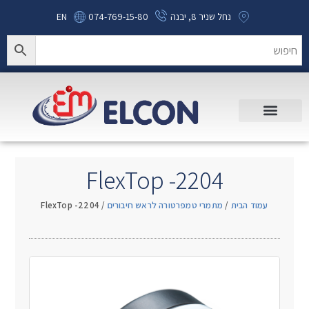
נחל שניר 8, יבנה
074-769-15-80
EN
FlexTop -2204
עמוד הבית
/
מתמרי טמפרטורה לראש חיבורים
/ FlexTop -2204