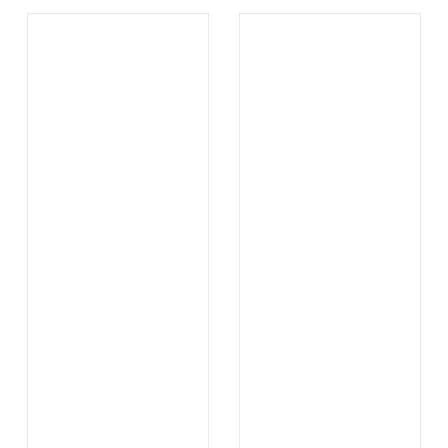
.
.
...
...