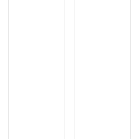
...
...