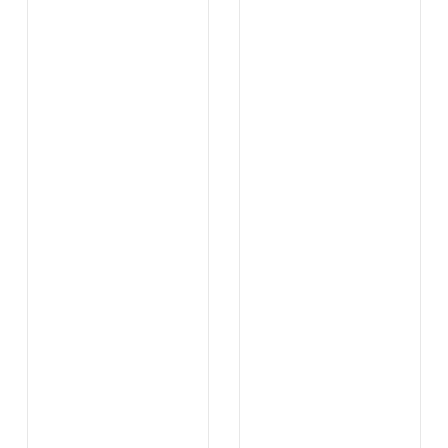
...
...