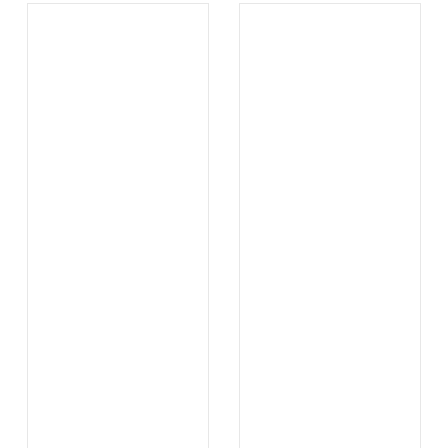
.
.
...
...