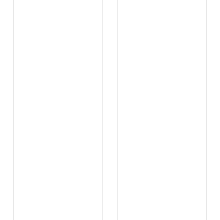
.
.
...
...